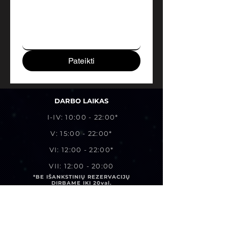
Pateikti
DARBO LAIKAS
I-IV: 10:00 - 22:00*
V: 15:00 - 22:00*
VI: 12:00 - 22:00*
VII: 12:00 - 20:00
*BE IŠANKSTINIŲ REZERVACIJŲ
DIRBAME IKI 20val.
Paskambinkite mums