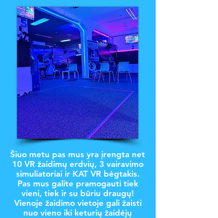
Šiuo metu pas mus yra įrengta net
10 VR žaidimų erdvių, 3 vairavimo
simuliatoriai ir KAT VR bėgtakis.
Pas mus galite pramogauti tiek
vieni, tiek ir su būriu draugų!
Vienoje žaidimo vietoje gali žaisti
nuo vieno iki keturių žaidėjų