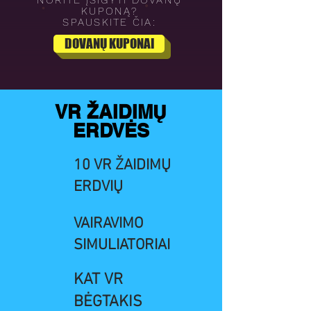
NORITE ĮSIGYTI DOVANŲ
KUPONĄ?
SPAUSKITE ČIA:
DOVANŲ KUPONAI
VR ŽAIDIMŲ
ERDVĖS
10 VR ŽAIDIMŲ
ERDVIŲ
VAIRAVIMO
SIMULIATORIAI
KAT VR
BĖGTAKIS