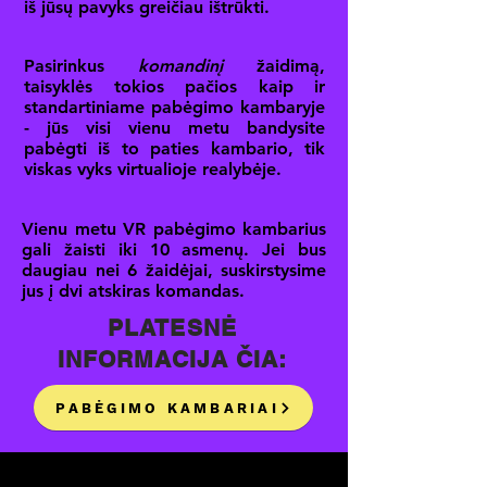
iš jūsų pavyks greičiau ištrūkti.
Pasirinkus
komandinį
žaidimą,
taisyklės tokios pačios kaip ir
standartiniame pabėgimo kambaryje
- jūs visi vienu metu bandysite
pabėgti iš to paties kambario, tik
viskas vyks virtualioje realybėje.
Vienu metu VR pabėgimo kambarius
gali žaisti iki 10 asmenų. Jei bus
daugiau nei 6 žaidėjai, suskirstysime
jus į dvi atskiras komandas.
PLATESNĖ
INFORMACIJA ČIA:
PABĖGIMO KAMBARIAI