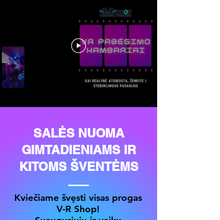
SALĖS NUOMA
GIMTADIENIAMS IR
KITOMS ŠVENTĖMS
Kviečiame švęsti visas progas
V-R Shop!