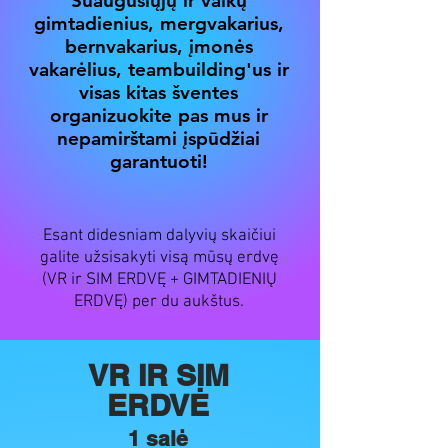
Suaugusiųjų ir vaikų
gimtadienius, mergvakarius,
bernvakarius, įmonės
vakarėlius, teambuilding'us ir
visas kitas šventes
organizuokite pas mus ir
nepamirštami įspūdžiai
garantuoti!
Esant didesniam dalyvių skaičiui
galite užsisakyti visą mūsų erdvę
(VR ir SIM ERDVĘ + GIMTADIENIŲ
ERDVĘ) per du aukštus.
VR IR SIM
ERDVĖ
1 salė