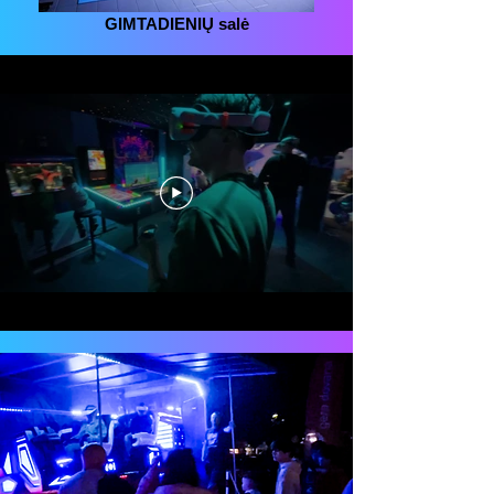
GIMTADIENIŲ salė