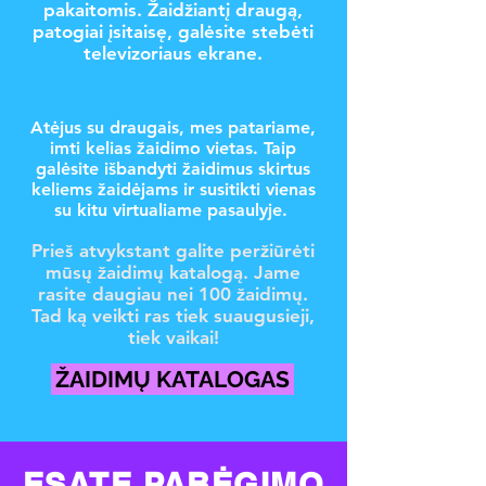
pakaitomis. Žaidžiantį draugą,
patogiai įsitaisę, galėsite stebėti
televizoriaus ekrane.
Atėjus su draugais, mes patariame,
imti kelias žaidimo vietas. Taip
galėsite išbandyti žaidimus skirtus
keliems žaidėjams ir susitikti vienas
su kitu virtualiame pasaulyje.
Prieš atvykstant galite peržiūrėti
mūsų žaidimų katalogą. Jame
rasite daugiau nei 100 žaidimų.
Tad ką veikti ras tiek suaugusieji,
tiek vaikai!
ŽAIDIMŲ KATALOGAS
ESATE PABĖGIMO