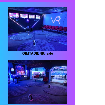
GIMTADIENIŲ salė