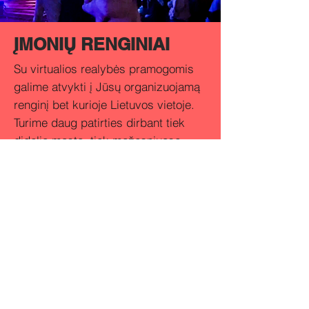
ĮMONIŲ RENGINIAI
Su virtualios realybės pramogomis
galime atvykti į Jūsų organizuojamą
renginį bet kurioje Lietuvos vietoje.
Turime daug patirties dirbant tiek
didelio mąsto, tiek mažesniuose
renginiuose. Pagal renginio tipą
pasiūlysime geriausią pramogų
paketą už priimtiną kainą.
Susisiekite!