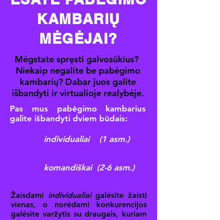
KAMBARIŲ
MĖGĖJAI?
Mėgstate spręsti galvosūkius?
Niekaip negalite be pabėgimo
kambarių? Dabar juos galite
išbandyti ir virtualioje realybėje.
Pas mus pabėgimo kambarius
galite išbandyti dviem būdais:
individualiai (1 asm.)
komandiškai (2-6 asm.)
Žaisdami
individualiai
galėsite žaisti
vienas, o norėdami konkurencijos
galėsite varžytis su draugais, kuriam