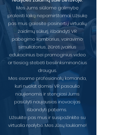
Mes Jums siūlome galimybę
praleisti laiką nepamirštamai. Užsukę
pas mus galėsite pasinerti į virtualių
žaidimų sūkurį, išbandyti VR
pabėgimo kambarius, vairavimo
simuliatorius, žiūrėti įvairius
edukacinius bei pramoginius video
ar tiesiog stebėti besilinksminančius
draugus.
Mes esame profesionalų komanda,
kuri nuolat domisi VR pasaulio
naujienomis ir stengiasi Jums
pasiūlyti naujausias inovacijas
išbandyti patiems.
Užsukite pas mus ir susipažinkite su
virtualia realybe. Mes Jūsų laukiame!