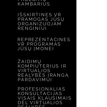
KAMBARIUS
IŠSKIRTINES VR
PRAMOGAS JŪSŲ
ORGANIZUOJAM
RENGINIUI
REPREZENTACINES
VR PROGRAMAS
JŪSŲ ĮMONEI
ŽAIDIMŲ
KOMPIUTERIUS IR
VIRTUALIOS
REALYBĖS ĮRANGĄ
PARDAVIMUI
PROFESIONALIAS
KONSULTACIJAS
VISAIS KLAUSIMAIS
DĖL VIRTUALIOS