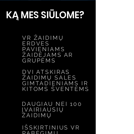
KĄ MES SIŪLOME?
VR ŽAIDIMŲ
ERDVES
PAVIENIAMS
ŽAIDĖJAMS AR
GRUPĖMS
DVI ATSKIRAS
ŽAIDIMŲ SALES
GIMTADIENIAMS IR
KITOMS ŠVENTĖMS
DAUGIAU NEI 100
ĮVAIRIAUSIŲ
ŽAIDIMŲ
IŠSKIRTINIUS VR
PABĖGIMŲ