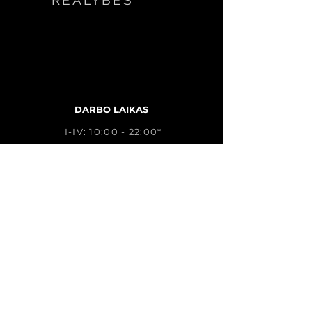
REALYBĖS
DARBO LAIKAS
I-IV: 10:00 - 22:00*
V: 15:00 - 22:00*
VI: 12:00 - 22:00*
VII: 12:00 - 20:00
*BE IŠANKSTINIŲ REZERVACIJŲ
DIRBAME IKI 20val.
Paskambinkite mums
APIE MUS