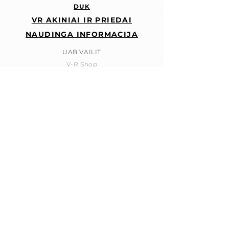
DUK
VR AKINIAI IR PRIEDAI
NAUDINGA INFORMACIJA
UAB VAILIT
V-R Shop
Kęstučio g. 66, Kaunas
Tel. Nr.:
+37062493487
El. paštas:
info@v-rshop.com
© 2026
www.v-rshop.com
SEKITE MUS