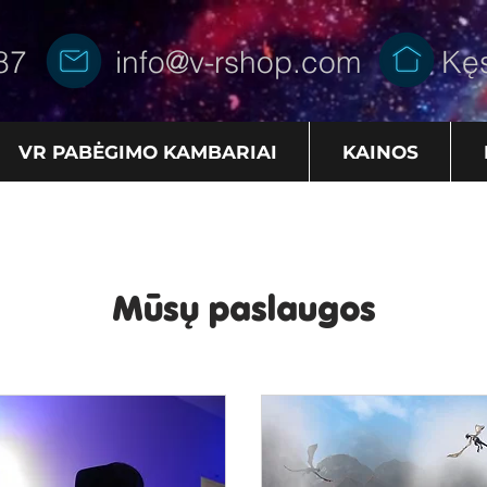
87
info@v-rshop.com
Kęs
VR PABĖGIMO KAMBARIAI
KAINOS
Mūsų paslaugos