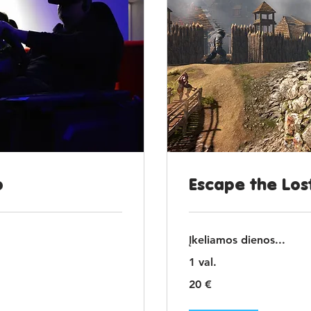
p
Escape the Los
Įkeliamos dienos...
1 val.
20
20 €
eurų