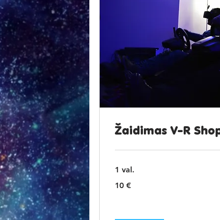
Žaidimas V-R Sho
1 val.
10
10 €
eurų