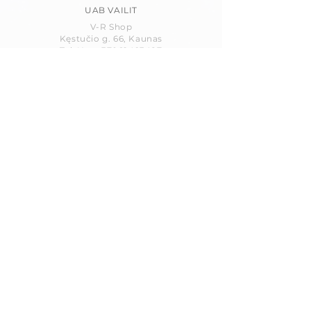
UAB VAILIT
V-R Shop
Kęstučio g. 66, Kaunas
Tel. Nr.:
+37062493487
El. paštas:
info@v-rshop.com
© 2026
www.v-rshop.com
SEKITE MUS