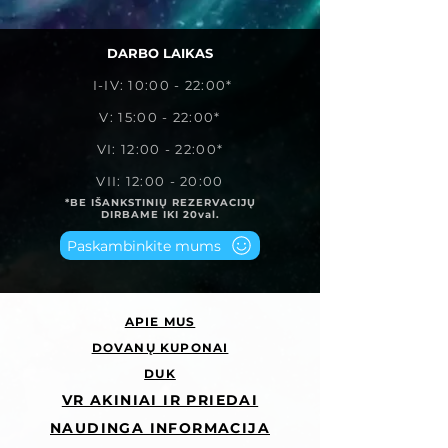
DARBO LAIKAS
I-IV: 10:00 - 22:00*
V: 15:00 - 22:00*
VI: 12:00 - 22:00*
VII: 12:00 - 20:00
*BE IŠANKSTINIŲ REZERVACIJŲ
DIRBAME IKI 20val.
Paskambinkite mums
APIE MUS
DOVANŲ KUPONAI
DUK
VR AKINIAI IR PRIEDAI
NAUDINGA INFORMACIJA