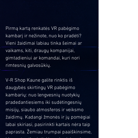
Pirmą kartą renkatės VR pabėgimo 
kambarį ir nežinote, nuo ko pradėti? 
Vieni žaidimai labiau tinka šeimai ar 
vaikams, kiti, draugų kompanijai, 
gimtadieniui ar komandai, kuri nori 
rimtesnių galvosūkių.
V-R Shop Kaune galite rinktis iš 
daugybės skirtingų VR pabėgimo 
kambarių: nuo lengvesnių nuotykių 
pradedantiesiems iki sudėtingesnių 
misijų, siaubo atmosferos ir veiksmo 
žaidimų. Kadangi žmonės ir jų pomėgiai 
labai skiriasi, pasirinkti kartais nėra taip 
paprasta. Žemiau trumpai paaiškinsime, 