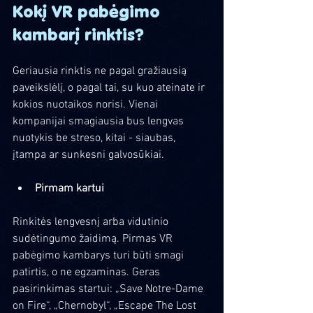
Kokį VR pabėgimo 
kambarį rinktis?
Geriausia rinktis ne pagal gražiausią 
paveikslėlį, o pagal tai, su kuo ateinate ir 
kokios nuotaikos norisi. Vienai 
kompanijai smagiausia bus lengvas 
nuotykis be streso, kitai - siaubas, 
įtampa ar sunkesni galvosūkiai.
Pirmam kartui
Rinkitės lengvesnį arba vidutinio 
sudėtingumo žaidimą. Pirmas VR 
pabėgimo kambarys turi būti smagi 
patirtis, o ne egzaminas. Geras 
pasirinkimas startui: „Save Notre-Dame 
on Fire“, „Chernobyl“, „Escape The Lost 