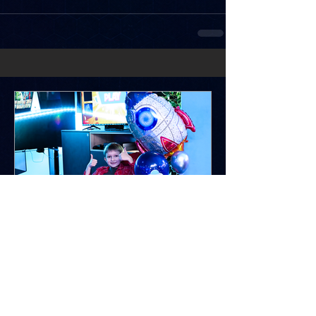
Vaiko gimtadienis Kaune:
ką veikti, kad visi turėtų
pramogų?