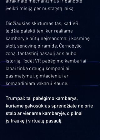
atrakinate mechanizmus ir bandote 
įveikti misiją per nustatytą laiką.
Didžiausias skirtumas tas, kad VR 
leidžia patekti ten, kur realiame 
kambaryje būtų neįmanoma: į kosminę 
stotį, senovinę piramidę, Černobylio 
zoną, fantastinį pasaulį ar siaubo 
istoriją. Todėl VR pabėgimo kambariai 
labai tinka draugų kompanijai, 
pasimatymui, gimtadieniui ar 
komandiniam vakarui Kaune.
Trumpai: tai pabėgimo kambarys, 
kuriame galvosūkius sprendžiate ne prie 
stalo ar viename kambaryje, o pilnai 
įsitraukę į virtualų pasaulį.