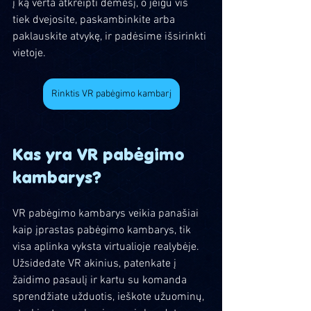
į ką verta atkreipti dėmesį, o jeigu vis 
tiek dvejosite, paskambinkite arba 
paklauskite atvykę, ir padėsime išsirinkti 
vietoje.
Rinktis VR pabėgimo kambarį
Kas yra VR pabėgimo 
kambarys?
VR pabėgimo kambarys veikia panašiai 
kaip įprastas pabėgimo kambarys, tik 
visa aplinka vyksta virtualioje realybėje. 
Užsidedate VR akinius, patenkate į 
žaidimo pasaulį ir kartu su komanda 
sprendžiate užduotis, ieškote užuominų, 