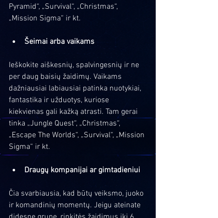
Pyramid“, „Survival“, „Christmas“, 
„Mission Sigma“ ir kt.
Šeimai arba vaikams
Ieškokite aiškesnių, spalvingesnių ir ne 
per daug baisių žaidimų. Vaikams 
dažniausiai labiausiai patinka nuotykiai, 
fantastika ir užduotys, kuriose 
kiekvienas gali kažką atrasti. Tam gerai 
tinka „Jungle Quest“, „Christmas“, 
„Escape The Worlds“, „Survival“, „Mission 
Sigma“ ir kt.
Draugų kompanijai ar gimtadieniui
Čia svarbiausia, kad būtų veiksmo, juoko 
ir komandinių momentų. Jeigu ateinate 
didesne grupe, rinkitės žaidimus iki 6 