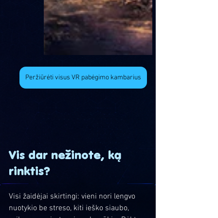
Peržiūrėti visus VR pabėgimo kambarius
Vis dar nežinote, ką 
rinktis?
Visi žaidėjai skirtingi: vieni nori lengvo 
nuotykio be streso, kiti ieško siaubo, 