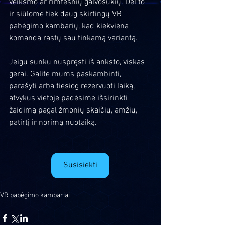
veiksmo ar rimtesnių galvosūkių. Dėl to 
ir siūlome tiek daug skirtingų VR 
pabėgimo kambarių, kad kiekviena 
komanda rastų sau tinkamą variantą.
Jeigu sunku nuspręsti iš anksto, viskas 
gerai. Galite mums paskambinti, 
parašyti arba tiesiog rezervuoti laiką, 
atvykus vietoje padėsime išsirinkti 
žaidimą pagal žmonių skaičių, amžių, 
patirtį ir norimą nuotaiką.
Susisiekti
VR pabėgimo kambariai