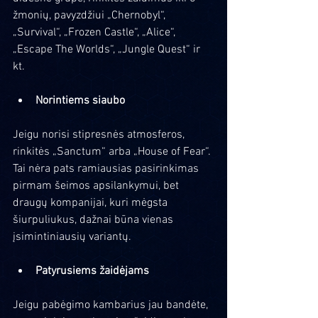
žmonių, pavyzdžiui „Chernobyl“, 
„Survival“, „Frozen Castle“, „Alice“, 
„Escape The Worlds“, „Jungle Quest“ ir 
kt.
Norintiems siaubo
Jeigu norisi stipresnės atmosferos, 
rinkitės „Sanctum“ arba „House of Fear“. 
Tai nėra pats ramiausias pasirinkimas 
pirmam šeimos apsilankymui, bet 
draugų kompanijai, kuri mėgsta 
šiurpuliukus, dažnai būna vienas 
įsimintiniausių variantų.
Patyrusiems žaidėjams
Jeigu pabėgimo kambarius jau bandėte, 