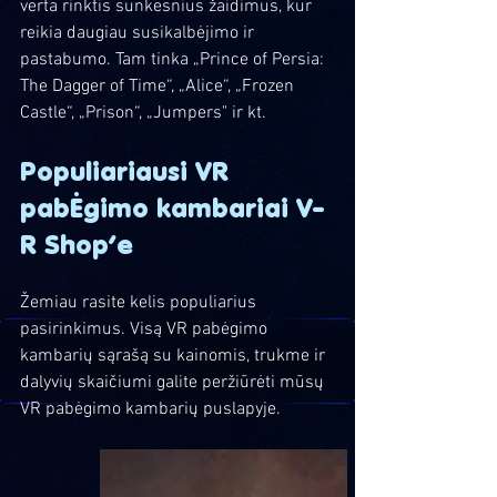
verta rinktis sunkesnius žaidimus, kur 
reikia daugiau susikalbėjimo ir 
pastabumo. Tam tinka „Prince of Persia: 
The Dagger of Time“, „Alice“, „Frozen 
Castle“, „Prison“, „Jumpers" ir kt.
Populiariausi VR 
pabĖgimo kambariai V-
R Shop’e
Žemiau rasite kelis populiarius 
pasirinkimus. Visą VR pabėgimo 
kambarių sąrašą su kainomis, trukme ir 
dalyvių skaičiumi galite peržiūrėti mūsų 
VR pabėgimo kambarių puslapyje.