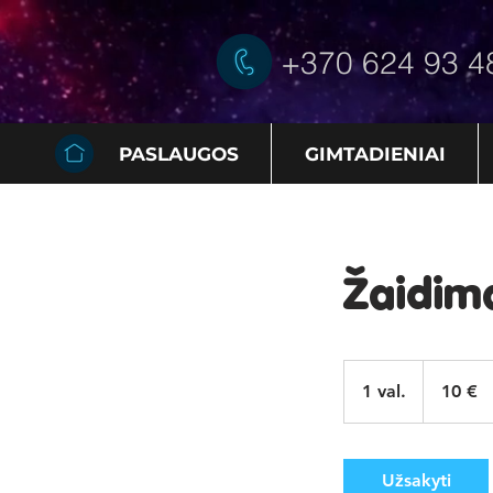
+370 624 93 4
PASLAUGOS
GIMTADIENIAI
Žaidim
10
eurų
1 val.
1
10 €
v
a
l
Užsakyti