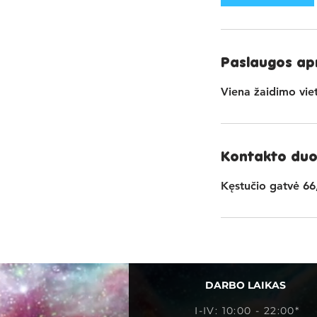
Paslaugos ap
Viena žaidimo viet
Kontakto du
Kęstučio gatvė 66
DARBO LAIKAS
I-IV: 10:00 - 22:00*