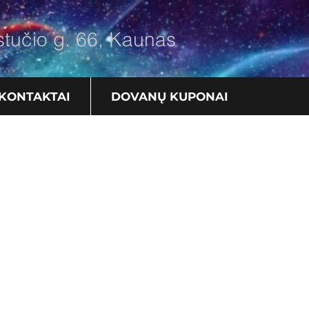
tučio g. 66, Kaunas
KONTAKTAI
DOVANŲ KUPONAI