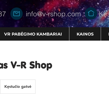
87
info@v-rshop.com
Kęs
VR PABĖGIMO KAMBARIAI
KAINOS
as V-R Shop
Kęstučio gatvė